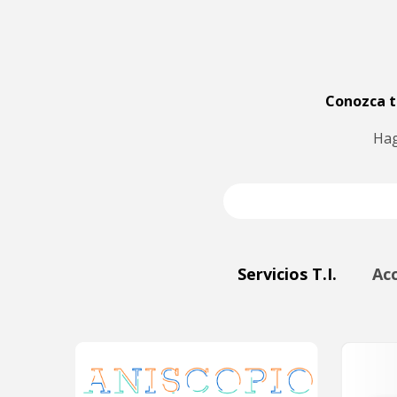
Conozca to
Hag
Servicios T.I.
Ac