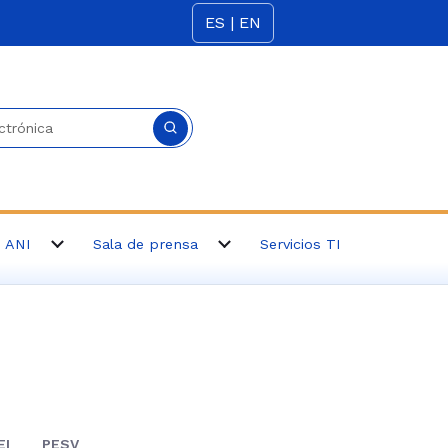
ES | EN
ectrónica
s ANI
Sala de prensa
Servicios TI
EI
PESV