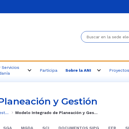
Buscar en la sede el
 Servicios
Participa
Sobre la ANI
Proyecto
danía
Planeación y Gestión
Sistema Integrado de Planeación y Gestión
Modelo Integrado de Planeación y Gestión
SGA
MGDA
SCI
DOCUMENTOS SIPG
EFR
S