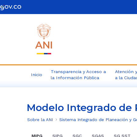
Saltar al contenido principal
Transparencia y Acceso a
Atención y
Inicio
la Información Pública
a la Ciuda
Modelo Integrado de 
Sobre la ANI
MIPG
SIPG
SGC
SGAS
SG SST