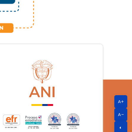
A+
A−
◐